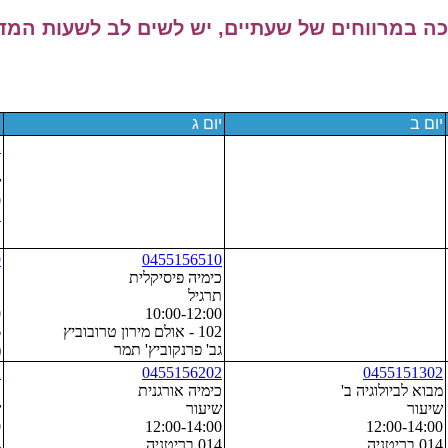
 במרווחים של שעתיים, יש לשים לב לשעות המדו
יום ב
יום ג
י
2
כ
ש
0
4
ד
9
0455156510
כימיה פיסיקלית
כ
תרגיל
ת
0
10:00-12:00
102 - אולם מירון טרובוביץ
6
גב' פרנקוביץ' תמר
מ
2
0455156202
0455151302
מבוא לביולוגיה ב'
כימיה אורגנית
כ
שיעור
שיעור
ש
0
12:00-14:00
12:00-14:00
014 בריטניה
014 בריטניה
4