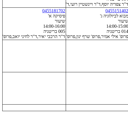
"ר למפל אילה
"ר צפדיה יוסף,ד"ר ויינשטיין רועי,ד"ר למפל אילה
0455181702
045515140
בוא לביולוגיה ג'
פיסיקה א'
יעור
שיעור
14:00-16:00
14:00-15:0
01 בריטניה
005 בריטניה
רופ' אילי אמיר,פרופ' שרף ינון,פרופ' לנגר בן-ברוך עדית,פרופ' גוטהילף יואב
ד"ר הרכבי יאיר,ד"ר לחיני יואב,פרופ' 