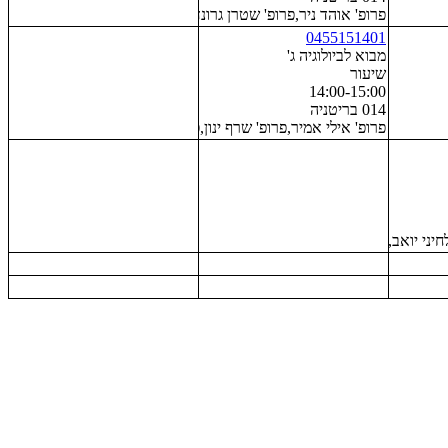
פרופ' אוהד ניר,פרופ' שטרן גרונדלנד עדי,פרופ' הושון דורתה
0455151401
מבוא לביולוגיה ג'
שיעור
14:00-15:00
014 בריטניה
פרופ' אילי אמיר,פרופ' שרף ינון,פרופ' לנגר בן-ברוך עדית,פרופ' גוט
יני יואב,פרופ' שפרינצק דוד