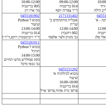
10:00-12:00
09:00-12:00
10:00
014 בריטניה
005 בריטניה
ייב הילה
ד"ר צפדיה יוסף
מר ארז רון
0455181902
2171331402
0455
ה - א'
אנגלית מתקדמים ב'
מבוא ל Python
שו"ת
שיעור
13:00-14:00
12:00-14:00
12:00
002 רוזנברג
014 בריטניה
לי פלג
גב' מוניק זלצר אלפסי
ד"ר רובינשטיין רתם,ד"ר לוי
0455181911
מבוא ל Python
תרגיל
14:00-15:00
103 סמולרש מדעי החיים
גב' גבאי מיכל
0455151202
מבוא לביולוגיה א'
שיעור
16:00-18:00
014 בריטניה
,פרופ' אבני עדי,פרופ' רכבי עודד
פרופ' גזית אהוד,פרופ' ארליך מרסלו,פרופ' אבני עדי,פרופ