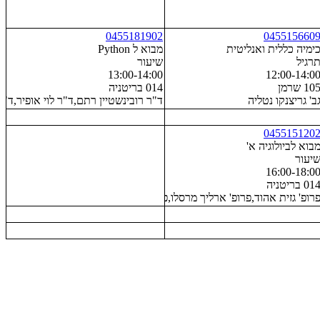
0455181902
045515660
ימיה כללית ואנליטית
מבוא ל Python
רגיל
שיעור
13:00-14:00
12:00-14:0
10 שרמן
014 בריטניה
ב' גריצנקו נטליה
ד"ר רובינשטיין רתם,ד"ר לוי אופיר,ד"ר
045515120
בוא לביולוגיה א'
יעור
16:00-18:0
01 בריטניה
רופ' גזית אהוד,פרופ' ארליך מרסלו,פרופ' אבני עדי,פרופ' רכבי עודד