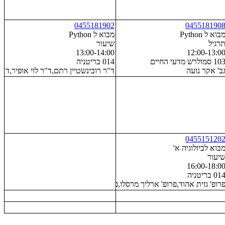
0455181902
045518190
בוא ל Python
מבוא ל Python
רגיל
שיעור
13:00-14:00
12:00-13:0
10 סמולרש מדעי החיים
014 בריטניה
ב' אקר נועה
ד"ר רובינשטיין רתם,ד"ר לוי אופיר,ד"ר
045515120
בוא לביולוגיה א'
יעור
16:00-18:0
01 בריטניה
רופ' גזית אהוד,פרופ' ארליך מרסלו,פרופ' אבני עדי,פרופ' רכבי עודד