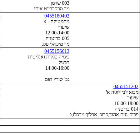
003 שרמן
מר מרקברייט איתי
8
0455180402
מתמטיקה - א'
מ
שיעור
ת
0
12:00-14:00
005 בריטניה
3
מר מיכאלי פלג
ג
0455156613
כימיה כללית ואנליטית
תרגיל
14:00-16:00
גב' שורץ תום
2
0455151202
מבוא לביולוגיה א'
מ
שיעור
ש
0
16:00-18:00
014 בריטניה
4
פרופ' גזית אהוד,פרופ' ארליך מרסלו,פרופ' אבני עדי,פרופ' רכבי עודד
פ