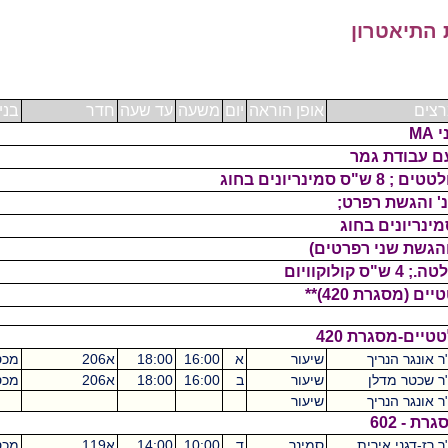
רון
אופן הוראה
יום
משעה
עד שעה
חדר
בניין
ש"ס
 רפרט;
י רפרטים)
42)**
רת 420
ריך
שיעור
א
16:00
18:00
א206
מכסיקו
2
לן
שיעור
ב
16:00
18:00
א206
מכסיקו
2
ריך
שיעור
2
אירית
סמינר
ד
10:00
14:00
א119
מכסיקו
4