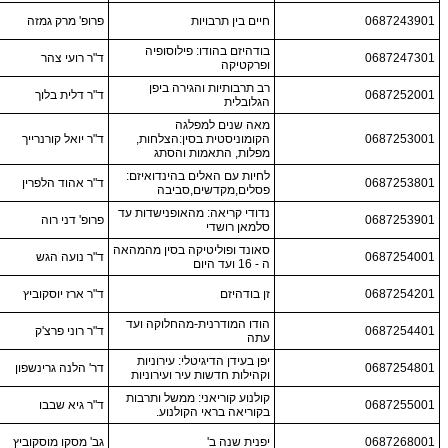
0687243901
חיים בין תרבויות
פרופ' מרק גמזה
בודהיזם בהודו: פילוסופיה
0687247301
ד"ר רועי צהר
ופרקטיקה
רב תרבותיות והגירה ביפן
0687252001
ד"ר דלית בלוך
הגלובלית
מאה שנים למפלגה
0687253001
הקומוניסטית בסין:הצלחות,
ד"ר יואל קורנרייך
מפלות, התאמות והסתג
לחיות עם האלים בהינדואיזם:
0687253801
ד"ר אהוד הלפרין
פסלים,מקדשים,סביבה
נדודי קריאה: מהאופנישדות עד
0687253901
פרופ' דני רוה
סלמאן רושדי
סאונד ופוליטיקה בסין מהמהאה
0687254001
ד"ר נועה הגש
ה - 16 ועד היום
0687254201
זן בודהיזם
ד"ר ארז יוסקוביץ
הודו המודרנית-מהחלוקה ועד
0687254401
ד"ר רוני פרצ'ק
עתה
יפן בעידן הדיגיטלי: עירוניות
0687254801
דר' הלנה גרינשפון
וקהילות חדשות עיר ועירוניות
קולנוע קוריאני: ממשל ותרבות
0687255001
ד"ר גיא שבבו
בקוריאה בראי הקולנוע.
0687268001
יפנית שנה ב'
גב' מסקו מוסקוביץ