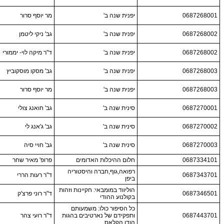
0687268001
יפנית שנה ב'
מר יוסף סרור
0687268002
יפנית שנה ב'
גב' ניקי ליטמן
0687268002
יפנית שנה ב'
ד"ר מיקה לוי- יממורי
0687268003
יפנית שנה ב'
גב' מסקו מוסקוביץ
0687268003
יפנית שנה ב'
מר יוסף סרור
0687270001
סינית שנה ב'
גב' חואנג צולי
0687270002
סינית שנה ב'
גב' ג'אנג לי
0687270003
סינית שנה ב'
גב' חויי סיה
0687334101
חלום ההיכלות האדומים
פרופ' מאיר שחר
רפואה,גוף,חברה והיסטוריה
0687343701
ד"ר רעות הררי
ביפן
הוליווד במומבאי: חקיינות וזהות
0687346501
ד"ר רוני פרצ'ק
בקולנוע ההודי
כל הסיפור כולו: משמעותם
0687443701
ותפקידם של נארטיבים בהגות
ד"ר רועי צהר
הודו הקלאס