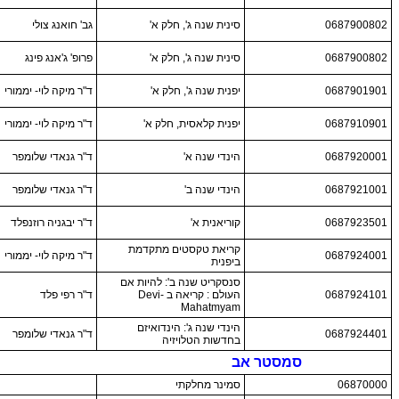
0687900802
סינית שנה ג', חלק א'
גב' חואנג צולי
0687900802
סינית שנה ג', חלק א'
פרופ' ג'אנג פינג
0687901901
יפנית שנה ג', חלק א'
ד"ר מיקה לוי- יממורי
0687910901
יפנית קלאסית, חלק א'
ד"ר מיקה לוי- יממורי
0687920001
הינדי שנה א'
ד"ר גנאדי שלומפר
0687921001
הינדי שנה ב'
ד"ר גנאדי שלומפר
0687923501
קוריאנית א'
ד"ר יבגניה רוזנפלד
קריאת טקסטים מתקדמת
0687924001
ד"ר מיקה לוי- יממורי
ביפנית
סנסקריט שנה ב': להיות אם
0687924101
העולם : קריאה ב Devi-
ד"ר רפי פלד
Mahatmyam
הינדי שנה ג': הינדואיזם
0687924401
ד"ר גנאדי שלומפר
בחדשות הטלויזיה
סמסטר אב
06870000
סמינר מחלקתי