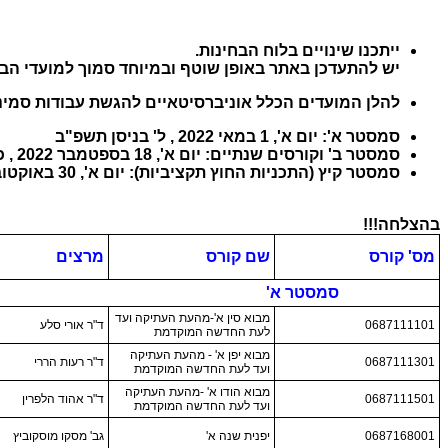
ייתכנו שינויים בלוח הבחינות.
יש להתעדכן באתר באופן שוטף ובמיוחד סמוך למועדי הבח
להלן המועדים הכלל אוניברסיטאיים להגשת עבודות סמינ
סמסטר א': יום א', 1 במאי 2022 , ל' בניסן תשפ"ב
סמסטר ב' וקורסים שנתיים: יום א', 18 בספטמבר 2022 , כ"ב באלול תשפ"ב
סמסטר קיץ (התכניות החוץ תקציביות): יום א', 30 באוקטובר 2022 , ה' בחשוון תשפ"ג
בהצלחה!!!
מס' קורס
שם קורס
מרצים
סמסטר א'
מבוא סין א'-מהעת העתיקה ועד
0687111101
ד"ר אורי סלע
לעת החדשה המוקדמת
מבוא יפן א' - מהעת העתיקה
0687111301
ד"ר רעות הררי
ועד לעת החדשה המוקדמת
מבוא הודו א' -מהעת העתיקה
0687111501
ד"ר אהוד הלפרין
ועד לעת החדשה המוקדמת
0687168001
יפנית שנה א'
גב' מסקו מוסקוביץ