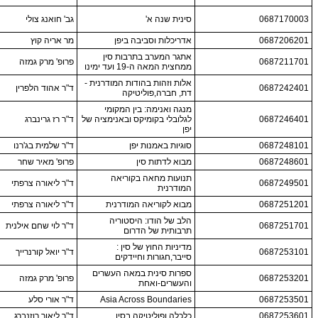
0687170003
סינית שנה א'
גב' חואנג צולי
0687206201
אדריכלות וסביבה ביפן
מר אריה קוץ
אתגר המערב בתרבות סין
0687211701
פרופ' מרק גמזה
ממחצית המאה ה-19 ועד ימינו
אלות וזהות בהודות המודרנית -
0687242401
ד"ר אהוד הלפרין
דת, חברה,פוליטיקה
מנגה ואנימה: בין המקומי
0687246401
לגלובלי בקומיקס ובאנימציה של
ד"ר רז גרינברג
יפן
0687248101
סוגיות באמנות יפן
ד"ר שלמית בג'רנו
0687248601
מבוא לדתות סין
פרופ' מאיר שחר
תנועות מחאה בקוריאה
0687249501
ד"ר ליאורה צרפתי
המודרנית
0687251201
מבוא לקוריאה המודרנית
ד"ר ליאורה צרפתי
הלב של הודו: היסטוריה
0687251701
ד"ר לוי שחם אילנית
תרבותית של הדרום
מדיניות החוץ של סין :
0687253101
ד"ר יואל קורנרייך
סייבר,חגורות וחיידקים
ספרות סינית במאה העשרים
0687253201
פרופ' מרק גמזה
והעשרים-ואחת
0687253501
Asia Across Boundaries
ד"ר אורי סלע
0687253601
כלכלה ופוליטיקה בסין
ד"ר ליאור רוזנברג