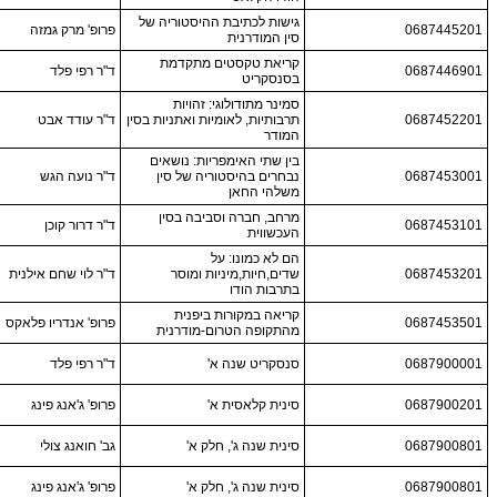
גישות לכתיבת ההיסטוריה של
0687445201
פרופ' מרק גמזה
סין המודרנית
קריאת טקסטים מתקדמת
0687446901
ד"ר רפי פלד
בסנסקריט
סמינר מתודולוגי: זהויות
0687452201
תרבותיות, לאומיות ואתניות בסין
ד"ר עודד אבט
המודר
בין שתי האימפריות: נושאים
0687453001
נבחרים בהיסטוריה של סין
ד"ר נועה הגש
משלהי החאן
מרחב, חברה וסביבה בסין
0687453101
ד"ר דרור קוכן
העכשווית
הם לא כמונו: על
0687453201
שדים,חיות,מיניות ומוסר
ד"ר לוי שחם אילנית
בתרבות הודו
קריאה במקורות ביפנית
0687453501
פרופ' אנדריו פלאקס
מהתקופה הטרום-מודרנית
0687900001
סנסקריט שנה א'
ד"ר רפי פלד
0687900201
סינית קלאסית א'
פרופ' ג'אנג פינג
0687900801
סינית שנה ג', חלק א'
גב' חואנג צולי
0687900801
סינית שנה ג', חלק א'
פרופ' ג'אנג פינג