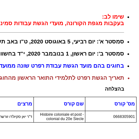
שימו לב:
בעקבות מגפת הקורונה, מועדי הגשת עבודות סמינר
סמסטר א': יום רביעי, 5 באוגוסט 2020, ט"ו באב תש"ף.
סמסטר ב': יום ראשון, 1 בנובמבר 2020, י"ד בחשוון תשפ"א.
בחוגים בהם מועד הגשת עבודת רפרט שונה ממועד הג
תאריך הגשת רפרט לתלמידי התואר הראשון מהחוג וחוגים אחרים, סמס
בהצלחה
מס' קורס
שם קורס
מרצים
Histoire coloniale et post -
0668305901
ד"ר יאן סקיולדו זורשר
colonial du 20e Siecle