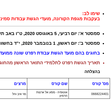
שימו לב:
בעקבות מגפת הקורונה, מועדי הגשת עבודות סמינר
סמסטר א': יום רביעי, 5 באוגוסט 2020, ט"ו באב תש"ף.
סמסטר ב': יום ראשון, 1 בנובמבר 2020, י"ד בחשוון תשפ"א.
בחוגים בהם מועד הגשת עבודת רפרט שונה ממועד הג
תאריך הגשת רפרט לתלמידי התואר הראשון מהחוג וחוגים אחרים, סמס
בהצלחה
מס' קורס
שם קורס
מרצים
אוטופיה - מסע אל ארצות
0668224401
מר איב והל
הדמיון