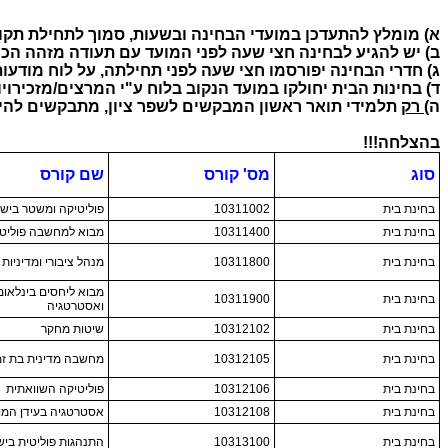
א) מומלץ להתעדכן במועדי הבחינה ובשעות, סמוך לתחילת תקו
ב) יש להגיע לבחינה חצי שעה לפני המועד עם תעודה מזהה הכו
ג) חדרי הבחינה יפורסמו חצי שעה לפני תחילתה, על לוח מודעו
ד) בחינות הבית יחולקו במועד הנקוב בלוח ע"י המרצים/מזכירויו
ה)
רק
תלמידי תואר ראשון המבקשים לשפר ציון, מתבקשים להיר
בהצלחה!!!
סוג
מס' קורס
שם קורס
בחינת בית
10311002
פוליטיקה ומשטר ביש
בחינת בית
10311400
מבוא למחשבה פוליטי
בחינת בית
10311800
מנהל ציבורי ומדיניות 
מבוא ליחסים בינלאומ
בחינת בית
10311900
ואסטרטגיה
בחינת בית
10312102
שיטות מחקר
בחינת בית
10312105
מחשבה מדינית בת זמ
בחינת בית
10312106
פוליטיקה השוואתית
בחינת בית
10312108
אסטרטגיה בעידן המוד
בחינת בית
10313100
התנהגות פוליטית בי