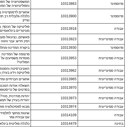
המשפטיזציה של הפול
פרוסמינר
10313863
והפוליטיזציה של המ
פרוסמינר
10313900
כלכלה גלובלית רב תר
וצדק
פוליטיקה של הכסף, 
עבודה
10313918
מוניטריים בינלאומיים
פאשיזם, נציונאל-סוצי
עבודה סמינריונית
10313923
וימין חדש: עבר והווה
פרוסמינר
10313930
ביקורת המדינה-מהל
פרצופה של המדינה: כ
עבודה סמינריונית
10313953
מוסדות משפיעים על
הפוליטי?
האוניברסיטה והסטוד
עבודה סמינריונית
10313962
פוליטיקה וידע בעידן 
עבודה סמינריונית
10313965
אתגרים חברתיים ומדי
השאלה אודות הטכנול
עבודה סמינריונית
10313970
בסרטים של כריסטופר 
יהדות מודרנית, מהי? 
עבודה סמינריונית
10313973
יהודית בעידן של תמור
עבודה סמינריונית
10313974
מבוא לפסיכולוגיה פול
שיטות מחקר לתלמידי
עבודה
10314109
עם עבודת גמר
בחינה
10314479
כלכלה פוליטית בינלא