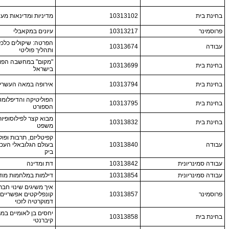
בחינת בית
10313102
מדיניות ומדינאות מע
פרוסמינר
10313217
עיונים במקאבלי
הפרטה: שיקולים כלכל
עבודה
10313674
ותהליך פוליטי
"מקום" במחשבה הפול
בחינת בית
10313699
בישראל
בחינת בית
10313794
אירופה במאה העשרי
הפוליטיקה והדיפלומט
בחינת בית
10313795
הספורט
מבוא קצר לפילוסופיו
בחינת בית
10313832
משפט
קפיטליזם, תרבות ופול
עבודה
10313840
בעולם הגלובאלי העכשוו
ביק
עבודה סמינריונית
10313842
דת ומדינה
עבודה סמינריונית
10313854
דילמות במלחמות מודר
איך משיגים שינוי חבר
פרוסמינר
10313857
קונפליקטים אפשריים ב
דמוקרטיה לזכוי
יחסים בן לאומיים במ
בחינת בית
10313858
קיברנטי